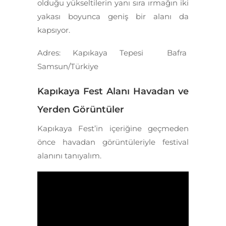
olduğu yükseltilerin yanı sıra ırmağın iki
yakası boyunca geniş bir alanı da
kapsıyor.
Adres: Kapıkaya Tepesi Bafra
Samsun/Türkiye
Kapıkaya Fest Alanı Havadan ve
Yerden Görüntüler
Kapıkaya Fest’in içeriğine geçmeden
önce havadan görüntüleriyle festival
alanını tanıyalım.