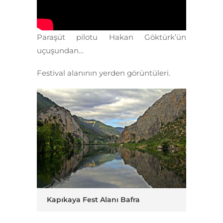
Paraşüt pilotu Hakan Göktürk’ün
uçuşundan…
Festival alanının yerden görüntüleri.
Kapıkaya Fest Alanı Bafra