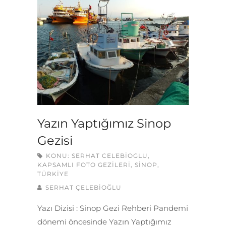
Yazın Yaptığımız Sinop
Gezisi
KONU:
SERHAT CELEBIOGLU
,
KAPSAMLI FOTO GEZILERI
,
SINOP
,
TÜRKIYE
SERHAT ÇELEBİOĞLU
Yazı Dizisi : Sinop Gezi Rehberi Pandemi
dönemi öncesinde Yazın Yaptığımız