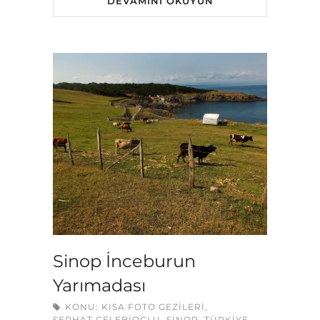
DEVAMINI OKUYUN
Sinop İnceburun
Yarımadası
KONU:
KISA FOTO GEZILERI
,
SERHAT CELEBIOGLU
,
SINOP
,
TÜRKIYE