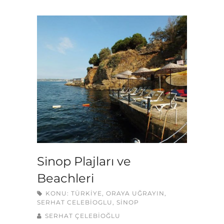
Sinop Plajları ve
Beachleri
KONU:
TÜRKIYE
,
ORAYA UĞRAYIN
,
SERHAT CELEBIOGLU
,
SINOP
SERHAT ÇELEBİOĞLU