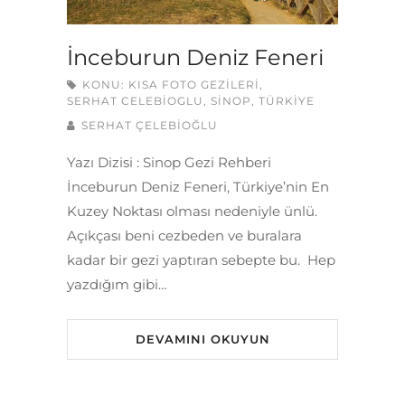
İnceburun Deniz Feneri
KONU:
KISA FOTO GEZILERI
,
SERHAT CELEBIOGLU
,
SINOP
,
TÜRKIYE
SERHAT ÇELEBİOĞLU
Yazı Dizisi : Sinop Gezi Rehberi
İnceburun Deniz Feneri, Türkiye’nin En
Kuzey Noktası olması nedeniyle ünlü.
Açıkçası beni cezbeden ve buralara
kadar bir gezi yaptıran sebepte bu. Hep
yazdığım gibi…
DEVAMINI OKUYUN