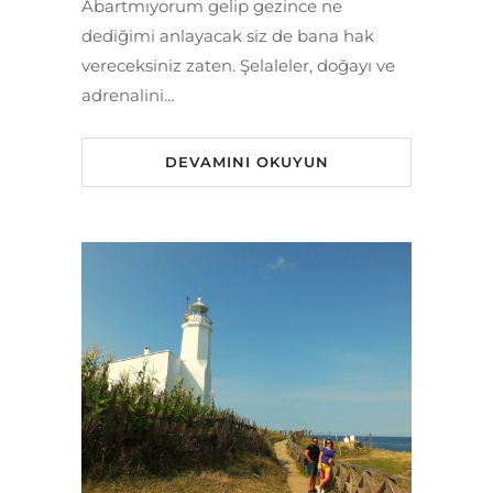
Abartmıyorum gelip gezince ne
dediğimi anlayacak siz de bana hak
vereceksiniz zaten. Şelaleler, doğayı ve
adrenalini…
DEVAMINI OKUYUN