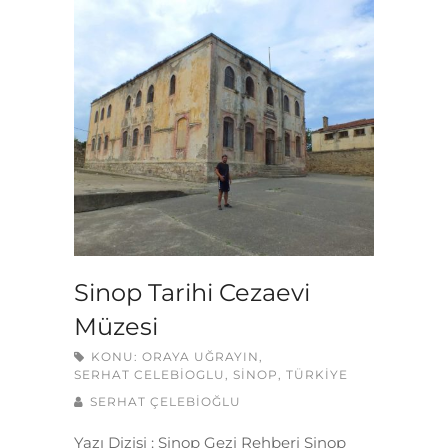
Sinop Tarihi Cezaevi
Müzesi
KONU:
ORAYA UĞRAYIN
,
SERHAT CELEBIOGLU
,
SINOP
,
TÜRKIYE
SERHAT ÇELEBİOĞLU
Yazı Dizisi : Sinop Gezi Rehberi Sinop