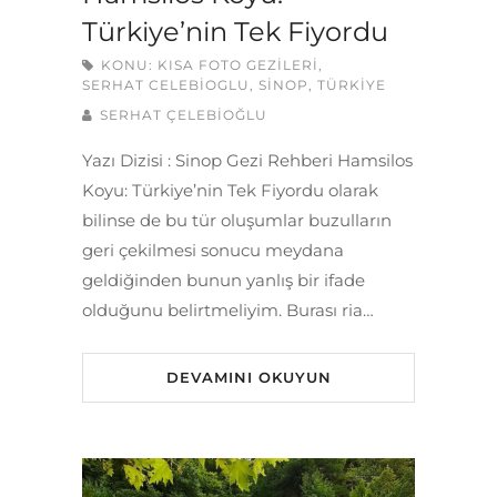
Türkiye’nin Tek Fiyordu
KONU:
KISA FOTO GEZILERI
,
SERHAT CELEBIOGLU
,
SINOP
,
TÜRKIYE
SERHAT ÇELEBİOĞLU
Yazı Dizisi : Sinop Gezi Rehberi Hamsilos
Koyu: Türkiye’nin Tek Fiyordu olarak
bilinse de bu tür oluşumlar buzulların
geri çekilmesi sonucu meydana
geldiğinden bunun yanlış bir ifade
olduğunu belirtmeliyim. Burası ria…
DEVAMINI OKUYUN