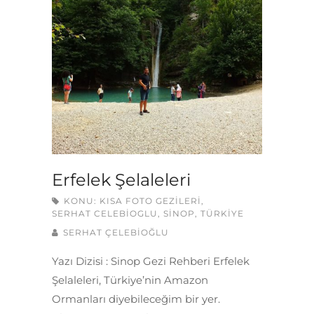
Erfelek Şelaleleri
KONU:
KISA FOTO GEZILERI
,
SERHAT CELEBIOGLU
,
SINOP
,
TÜRKIYE
SERHAT ÇELEBİOĞLU
Yazı Dizisi : Sinop Gezi Rehberi Erfelek
Şelaleleri, Türkiye’nin Amazon
Ormanları diyebileceğim bir yer.