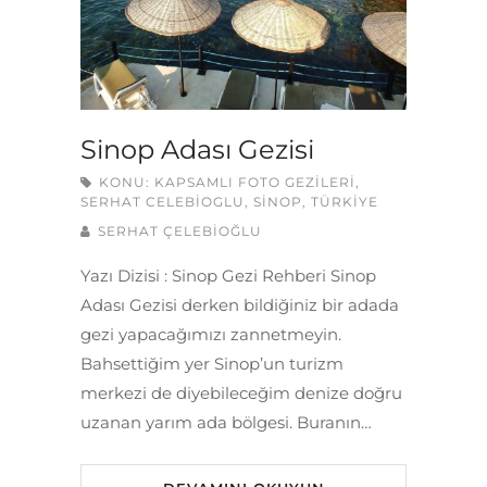
Sinop Adası Gezisi
KONU:
KAPSAMLI FOTO GEZILERI
,
SERHAT CELEBIOGLU
,
SINOP
,
TÜRKIYE
SERHAT ÇELEBİOĞLU
Yazı Dizisi : Sinop Gezi Rehberi Sinop
Adası Gezisi derken bildiğiniz bir adada
gezi yapacağımızı zannetmeyin.
Bahsettiğim yer Sinop’un turizm
merkezi de diyebileceğim denize doğru
uzanan yarım ada bölgesi. Buranın…