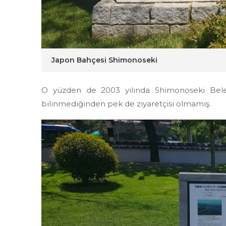
Japon Bahçesi Shimonoseki
O yüzden de 2003 yılında Shimonoseki Beled
bilinmediğinden pek de ziyaretçisi olmamış.