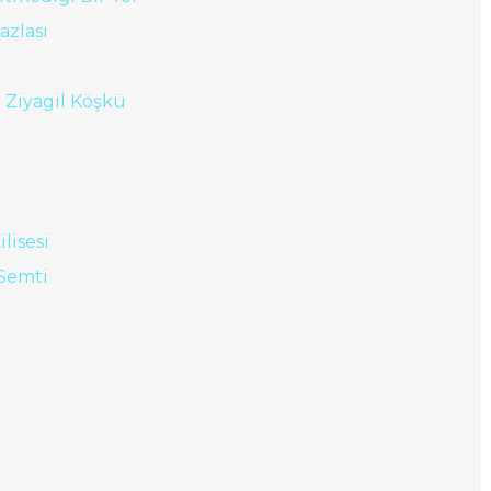
azlası
 Ziyagil Köşkü
lisesi
 Semti