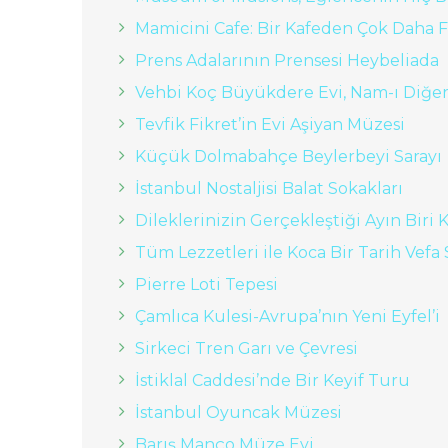
Mamicini Cafe: Bir Kafeden Çok Daha F
Prens Adalarının Prensesi Heybeliada
Vehbi Koç Büyükdere Evi, Nam-ı Diğer
Tevfik Fikret’in Evi Aşiyan Müzesi
Küçük Dolmabahçe Beylerbeyi Sarayı
İstanbul Nostaljisi Balat Sokakları
Dileklerinizin Gerçekleştiği Ayın Biri Ki
Tüm Lezzetleri ile Koca Bir Tarih Vefa
Pierre Loti Tepesi
Çamlıca Kulesi-Avrupa’nın Yeni Eyfel’i
Sirkeci Tren Garı ve Çevresi
İstiklal Caddesi’nde Bir Keyif Turu
İstanbul Oyuncak Müzesi
Barış Manço Müze Evi