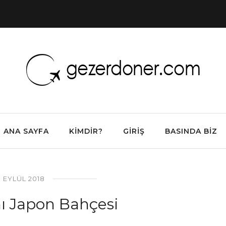
ANA SAYFA
KIMDIR?
GIRIŞ
BASINDA BIZ
8 EYLÜL 2018
ı Japon Bahçesi