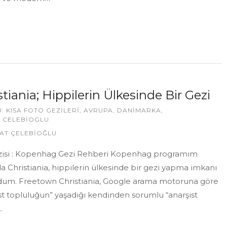
stiania; Hippilerin Ülkesinde Bir Gezi
U:
KISA FOTO GEZILERI
,
AVRUPA
,
DANIMARKA
,
 CELEBIOGLU
AT ÇELEBİOĞLU
izisi : Kopenhag Gezi Rehberi Kopenhag programım
da Christiania, hippilerin ülkesinde bir gezi yapma imkanı
dum. Freetown Christiania, Google arama motoruna göre
st topluluğun” yaşadığı kendinden sorumlu “anarşist
.