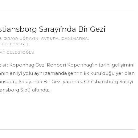
stiansborg Sarayı’nda Bir Gezi
U:
ORAYA UĞRAYIN
,
AVRUPA
,
DANIMARKA
,
 CELEBIOGLU
AT ÇELEBİOĞLU
zisi : Kopenhag Gezi Rehberi Kopenhag‘ın tarihi gelişimini
ın en iyi yolu aynı zamanda şehrin ilk kurulduğu yer olan
ansborg Sarayı’nda Bir Gezi yapmak. Christiansborg Sarayı
iansborg Slot) altında…