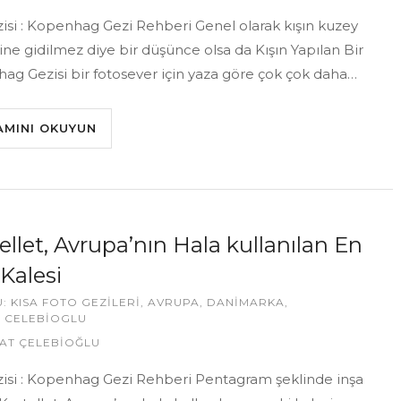
zisi : Kopenhag Gezi Rehberi Genel olarak kışın kuzey
ine gidilmez diye bir düşünce olsa da Kışın Yapılan Bir
ag Gezisi bir fotosever için yaza göre çok çok daha…
AMINI OKUYUN
ellet, Avrupa’nın Hala kullanılan En
 Kalesi
U:
KISA FOTO GEZILERI
,
AVRUPA
,
DANIMARKA
,
 CELEBIOGLU
AT ÇELEBİOĞLU
izisi : Kopenhag Gezi Rehberi Pentagram şeklinde inşa