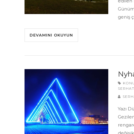
edilen 
Günümüz
geniş 
DEVAMINI OKUYUN
Nyha
KON
SERHAT
SERH
Yazı D
Gezilen
rengare
değişi