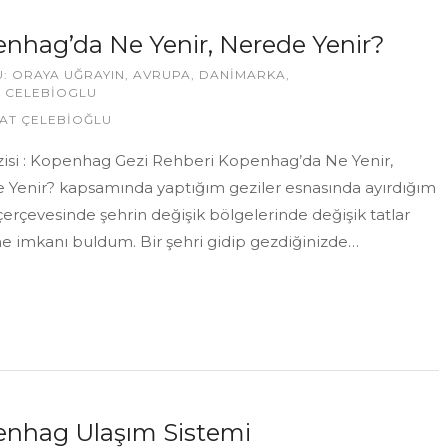
nhag’da Ne Yenir, Nerede Yenir?
U:
ORAYA UĞRAYIN
,
AVRUPA
,
DANIMARKA
,
 CELEBIOGLU
AT ÇELEBİOĞLU
izisi : Kopenhag Gezi Rehberi Kopenhag’da Ne Yenir,
 Yenir? kapsamında yaptığım geziler esnasında ayırdığım
erçevesinde şehrin değişik bölgelerinde değişik tatlar
 imkanı buldum. Bir şehri gidip gezdiğinizde…
nhag Ulaşım Sistemi