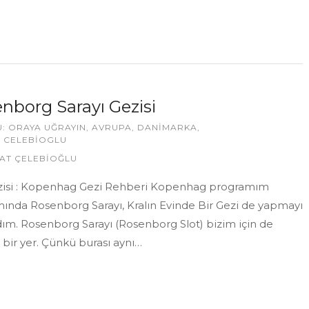
nborg Sarayı Gezisi
U:
ORAYA UĞRAYIN
,
AVRUPA
,
DANIMARKA
,
 CELEBIOGLU
AT ÇELEBİOĞLU
izisi : Kopenhag Gezi Rehberi Kopenhag programım
ında Rosenborg Sarayı, Kralın Evinde Bir Gezi de yapmayı
dım. Rosenborg Sarayı (Rosenborg Slot) bizim için de
bir yer. Çünkü burası aynı…