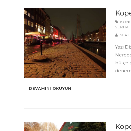
Kope
KON
SERHAT
SERH
Yazı D
Nerede
bütçe ç
deneme
DEVAMINI OKUYUN
Kope