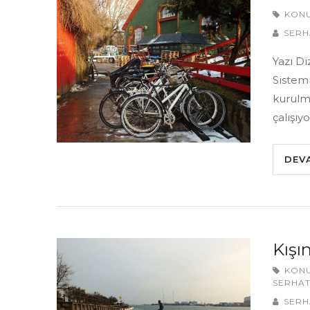
KON
SERH
Yazı D
Sistemi
kurulmu
çalışıy
DEV
Kışı
KON
SERHAT
SERH