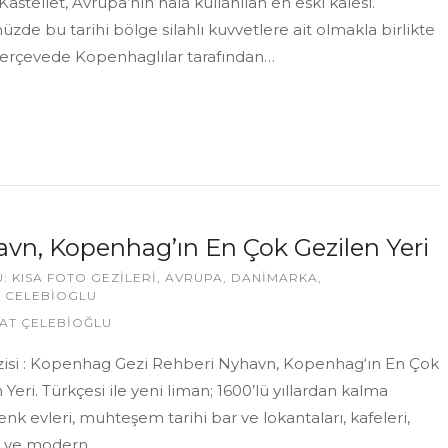
Kastellet, Avrupa’nın hala kullanılan en eski kalesi.
de bu tarihi bölge silahlı kuvvetlere ait olmakla birlikte
çerçevede Kopenhaglılar tarafından…
vn, Kopenhag’ın En Çok Gezilen Yeri
U:
KISA FOTO GEZILERI
,
AVRUPA
,
DANIMARKA
,
 CELEBIOGLU
AT ÇELEBİOĞLU
izisi : Kopenhag Gezi Rehberi Nyhavn, Kopenhag‘ın En Çok
 Yeri. Türkçesi ile yeni liman; 1600’lü yıllardan kalma
nk evleri, muhteşem tarihi bar ve lokantaları, kafeleri,
k ve modern…