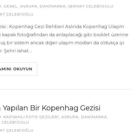
U:
GENEL
,
AVRUPA
,
DANIMARKA
,
SERHAT CELEBIOGLU
AT ÇELEBİOĞLU
izisi : Kopenhag Gezi Rehberi Aslında Kopenhag Ulaşım
 kapak fotoğrafından da anlaşılacağı gibi bisiklet üzerine
ş bir sistem ancak diğer ulaşım modları da oldukça iyi
or. Şehri rahat…
AMINI OKUYUN
n Yapılan Bir Kopenhag Gezisi
U:
KAPSAMLI FOTO GEZILERI
,
AVRUPA
,
DANIMARKA
,
 CELEBIOGLU
AT ÇELEBİOĞLU