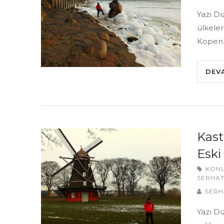
Yazı Di
ülkeler
Kopenh
DEV
Kast
Eski
KON
SERHAT
SERH
Yazı D