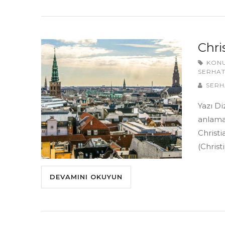
Chri
KON
SERHAT
SERH
Yazı Di
anlaman
Christi
(Christ
DEVAMINI OKUYUN