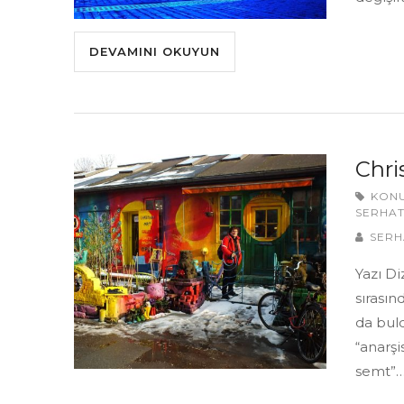
DEVAMINI OKUYUN
Chri
KON
SERHAT
SERH
Yazı D
sırasın
da bul
“anarşi
semt”…