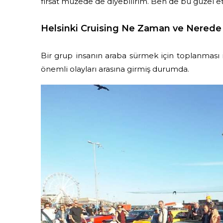
fırsat müzede de diyebilirim. Ben de bu güzel et
Helsinki Cruising Ne Zaman ve Nerede 
Bir grup insanın araba sürmek için toplanması i
önemli olayları arasına girmiş durumda.