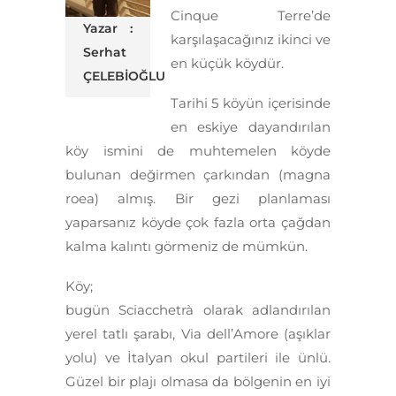
Cinque Terre’de
Yazar :
karşılaşacağınız ikinci ve
Serhat
en küçük köydür.
ÇELEBİOĞLU
Tarihi 5 köyün içerisinde
en eskiye dayandırılan
köy ismini de muhtemelen köyde
bulunan
değirmen çarkından (magna
roea) almış.
Bir gezi planlaması
yaparsanız k
öyde çok fazla orta çağdan
kalma kalıntı görmeniz de mümkün.
Köy;
bugün
Sciacchetrà olarak adlandırılan
yerel tatlı şarabı,
Via dell’Amore (aşıklar
yolu) ve
İtalyan okul partileri
ile ünlü.
Güzel bir plajı olmasa da bölgenin en iyi