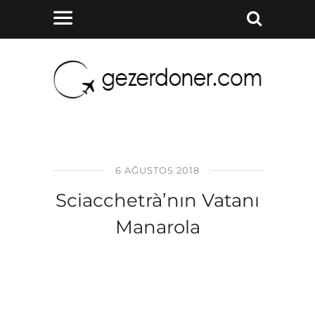
6 AĞUSTOS 2018
Sciacchetrà’nın Vatanı
Manarola