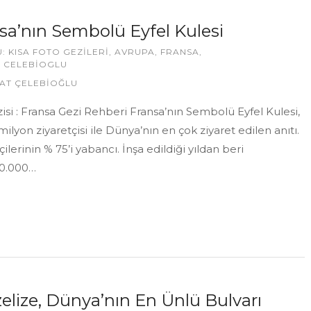
sa’nın Sembolü Eyfel Kulesi
U:
KISA FOTO GEZILERI
,
AVRUPA
,
FRANSA
,
 CELEBIOGLU
AT ÇELEBİOĞLU
zisi : Fransa Gezi Rehberi Fransa’nın Sembolü Eyfel Kulesi,
7 milyon ziyaretçisi ile Dünya’nın en çok ziyaret edilen anıtı.
çilerinin % 75’i yabancı. İnşa edildiği yıldan beri
0.000…
elize, Dünya’nın En Ünlü Bulvarı