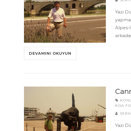
Yazı Di
yapmak
Alpes-
arkada
DEVAMINI OKUYUN
Cann
KON
KISA F
SERH
Yazı Di