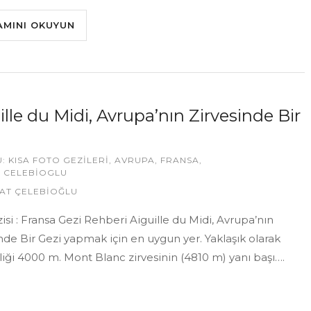
AMINI OKUYUN
ille du Midi, Avrupa’nın Zirvesinde Bir
U:
KISA FOTO GEZILERI
,
AVRUPA
,
FRANSA
,
 CELEBIOGLU
AT ÇELEBİOĞLU
zisi : Fransa Gezi Rehberi Aiguille du Midi, Avrupa’nın
nde Bir Gezi yapmak için en uygun yer. Yaklaşık olarak
iği 4000 m. Mont Blanc zirvesinin (4810 m) yanı başı….