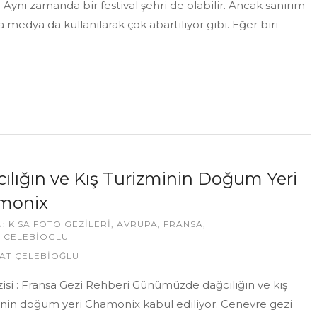
r. Aynı zamanda bir festival şehri de olabilir. Ancak sanırım
a medya da kullanılarak çok abartılıyor gibi. Eğer biri
ılığın ve Kış Turizminin Doğum Yeri
monix
U:
KISA FOTO GEZILERI
,
AVRUPA
,
FRANSA
,
 CELEBIOGLU
AT ÇELEBİOĞLU
zisi : Fransa Gezi Rehberi Günümüzde dağcılığın ve kış
inin doğum yeri Chamonix kabul ediliyor. Cenevre gezi