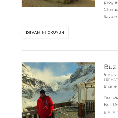
progra
Chamon
Savoie 
DEVAMINI OKUYUN
Buz 
KON
SERHAT
SERH
Yazı Di
Buz De
gibi bi