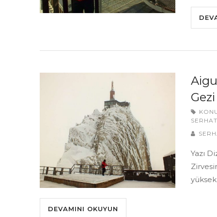
DEV
Aigu
Gezi
KON
SERHAT
SERH
Yazı Di
Zirvesi
yüksekl
DEVAMINI OKUYUN