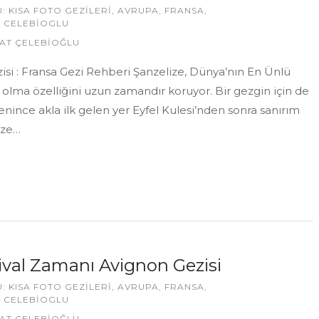
U:
KISA FOTO GEZILERI
,
AVRUPA
,
FRANSA
,
 CELEBIOGLU
AT ÇELEBİOĞLU
zisi : Fransa Gezi Rehberi Şanzelize, Dünya’nın En Ünlü
 olma özelliğini uzun zamandır koruyor. Bir gezgin için de
enince akla ilk gelen yer Eyfel Kulesi’nden sonra sanırım
ize…
ival Zamanı Avignon Gezisi
U:
KISA FOTO GEZILERI
,
AVRUPA
,
FRANSA
,
 CELEBIOGLU
AT ÇELEBİOĞLU