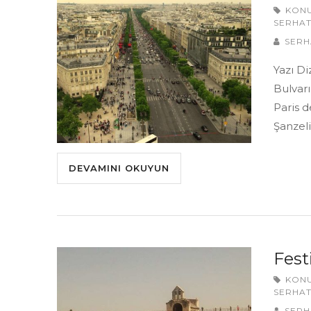
KON
SERHAT
SERH
Yazı Di
Bulvarı
Paris d
Şanzel
DEVAMINI OKUYUN
Fest
KON
SERHAT
SERH