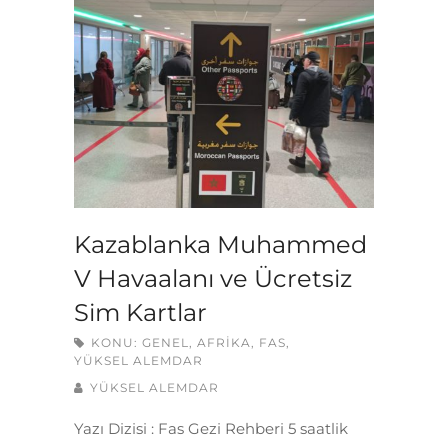
Kazablanka Muhammed
V Havaalanı ve Ücretsiz
Sim Kartlar
KONU:
GENEL
,
AFRIKA
,
FAS
,
YÜKSEL ALEMDAR
YÜKSEL ALEMDAR
Yazı Dizisi : Fas Gezi Rehberi 5 saatlik