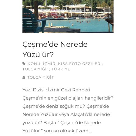
Çeşme’de Nerede
Yüzülür?
KONU:
İZMIR
,
KISA FOTO GEZILERI
,
TOLGA YIĞIT
,
TÜRKIYE
TOLGA YIĞIT
Yazı Dizisi : İzmir Gezi Rehberi
Çeşme’nin en güzel plajları hangileridir?
Çeşme’de deniz soğuk mu? Çeşme’de
Nerede Yüzülür veya Alaçatı’da nerede
yüzülür? Başta ” Çeşme’de Nerede
Yüzülür ” sorusu olmak üzere…