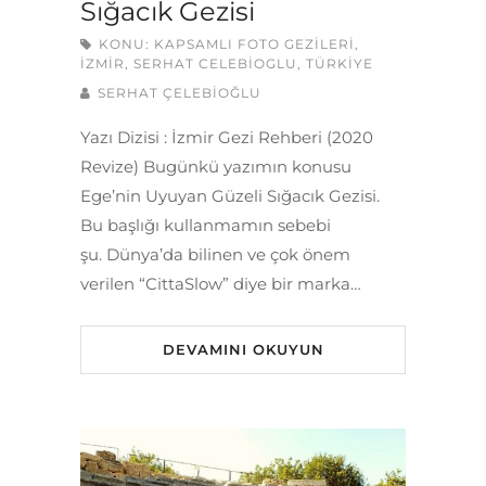
Sığacık Gezisi
KONU:
KAPSAMLI FOTO GEZILERI
,
İZMIR
,
SERHAT CELEBIOGLU
,
TÜRKIYE
SERHAT ÇELEBİOĞLU
Yazı Dizisi : İzmir Gezi Rehberi (2020
Revize) Bugünkü yazımın konusu
Ege’nin Uyuyan Güzeli Sığacık Gezisi.
Bu başlığı kullanmamın sebebi
şu. Dünya’da bilinen ve çok önem
verilen “CittaSlow” diye bir marka…
DEVAMINI OKUYUN