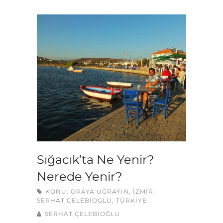
Sığacık’ta Ne Yenir?
Nerede Yenir?
KONU:
ORAYA UĞRAYIN
,
İZMIR
,
SERHAT CELEBIOGLU
,
TÜRKIYE
SERHAT ÇELEBİOĞLU