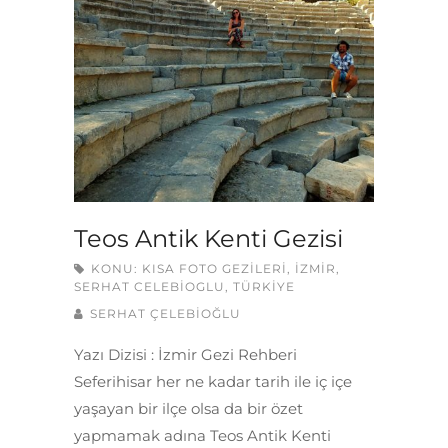
Teos Antik Kenti Gezisi
KONU:
KISA FOTO GEZILERI
,
İZMIR
,
SERHAT CELEBIOGLU
,
TÜRKIYE
SERHAT ÇELEBİOĞLU
Yazı Dizisi : İzmir Gezi Rehberi
Seferihisar her ne kadar tarih ile iç içe
yaşayan bir ilçe olsa da bir özet
yapmamak adına Teos Antik Kenti