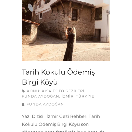
Tarih Kokulu Ödemiş
Birgi Köyü
KONU:
KISA FOTO GEZILERI
,
FUNDA AYDOĞAN
,
İZMIR
,
TÜRKIYE
FUNDA AYDOĞAN
Yazı Dizisi : İzmir Gezi Rehberi Tarih
Kokulu Ödemiş Birgi Köyü son