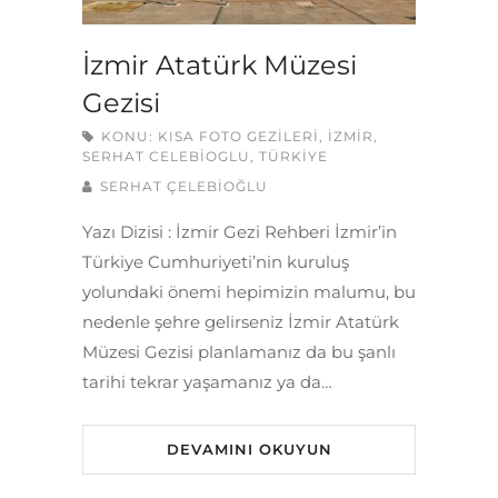
İzmir Atatürk Müzesi
Gezisi
KONU:
KISA FOTO GEZILERI
,
İZMIR
,
SERHAT CELEBIOGLU
,
TÜRKIYE
SERHAT ÇELEBİOĞLU
Yazı Dizisi : İzmir Gezi Rehberi İzmir’in
Türkiye Cumhuriyeti’nin kuruluş
yolundaki önemi hepimizin malumu, bu
nedenle şehre gelirseniz İzmir Atatürk
Müzesi Gezisi planlamanız da bu şanlı
tarihi tekrar yaşamanız ya da…
DEVAMINI OKUYUN