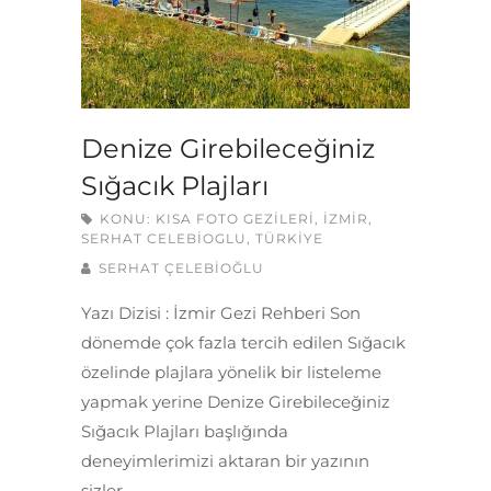
Denize Girebileceğiniz
Sığacık Plajları
KONU:
KISA FOTO GEZILERI
,
İZMIR
,
SERHAT CELEBIOGLU
,
TÜRKIYE
SERHAT ÇELEBİOĞLU
Yazı Dizisi : İzmir Gezi Rehberi Son
dönemde çok fazla tercih edilen Sığacık
özelinde plajlara yönelik bir listeleme
yapmak yerine Denize Girebileceğiniz
Sığacık Plajları başlığında
deneyimlerimizi aktaran bir yazının
sizler…