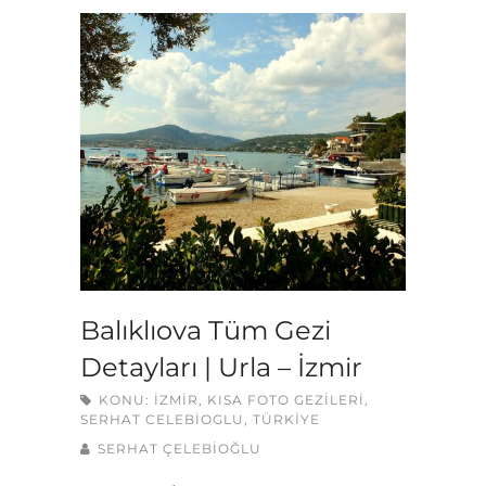
Balıklıova Tüm Gezi
Detayları | Urla – İzmir
KONU:
İZMIR
,
KISA FOTO GEZILERI
,
SERHAT CELEBIOGLU
,
TÜRKIYE
SERHAT ÇELEBİOĞLU