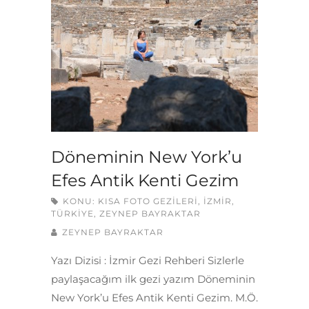
Döneminin New York’u
Efes Antik Kenti Gezim
KONU:
KISA FOTO GEZILERI
,
İZMIR
,
TÜRKIYE
,
ZEYNEP BAYRAKTAR
ZEYNEP BAYRAKTAR
Yazı Dizisi : İzmir Gezi Rehberi Sizlerle
paylaşacağım ilk gezi yazım Döneminin
New York’u Efes Antik Kenti Gezim. M.Ö.